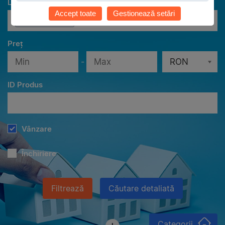
Localităţi
Accept toate
Gestionează setări
Toate localităţile
Preț
-
RON
ID Produs
Vânzare
Închiriere
Filtrează
Căutare detaliată
Categorii