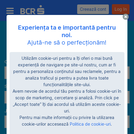
Creează cont
Log In
Experiența ta e importantă pentru
noi.
Caută
Ajută-ne să o perfecționăm!
Utilizăm cookie-uri pentru a îți oferi o mai bună
Categorie
experiență de navigare pe site-ul nostru, cum ar fi
pentru a personaliza conținutul sau reclamele, pentru a
Extravilan
analiza traficul și pentru a putea livra toate
funcționalitățile site-ului.
Stadiu garanție
Avem nevoie de acordul tău pentru a folosi cookie-uri în
În proprietatea BCR
scop de marketing, cercetare și analiză. Prin click pe
„Accept toate” îți dai acordul să utilizăm aceste cookie-
Judeţe
uri.
Pentru mai multe informații cu privire la utilizarea
Toate judeţele
cookie-urilor accesează
Politica de cookie-uri
.