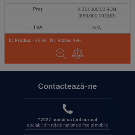
4.301.000,00 RON
(850.000,00 EUR)
N/A
ID Produs:
14659
Nr. Vizite:
396
Contactează-ne
*2227, număr cu tarif normal
apelabil din rețele naționale fixe și mobile