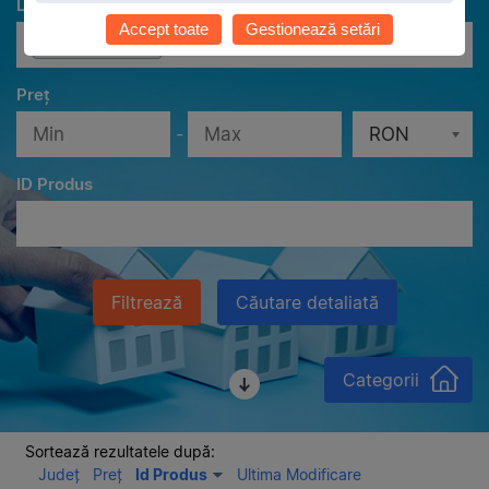
Localităţi
Accept toate
Gestionează setări
Toate localităţile
Preț
-
RON
ID Produs
Filtrează
Căutare detaliată
Categorii
Sortează rezultatele după:
Județ
Preț
Id Produs
Ultima Modificare