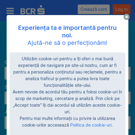
Creează cont
Log In
Experiența ta e importantă pentru
noi.
Caută
Ajută-ne să o perfecționăm!
Utilizăm cookie-uri pentru a îți oferi o mai bună
Categorie
experiență de navigare pe site-ul nostru, cum ar fi
pentru a personaliza conținutul sau reclamele, pentru a
Terenuri
analiza traficul și pentru a putea livra toate
funcționalitățile site-ului.
Stadiu garanție
Avem nevoie de acordul tău pentru a folosi cookie-uri în
Vânzare voluntară
scop de marketing, cercetare și analiză. Prin click pe
„Accept toate” îți dai acordul să utilizăm aceste cookie-
Judeţe
uri.
Pentru mai multe informații cu privire la utilizarea
Toate judeţele
cookie-urilor accesează
Politica de cookie-uri
.