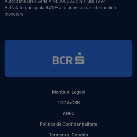
Autorizatie BNR Seria A Nr.000002 din 1 iulie 1994
Activitate principala 6419- alte activitati de intermedieri
monetare
Mențiuni Legale
TCGA/CSB
ANPC
Politica de Confidențialitate
Termeni și Condiții