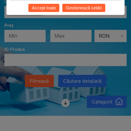
Localităţi
Accept toate
Gestionează setări
Toate localităţile
Preț
-
RON
ID Produs
Filtrează
Căutare detaliată
Categorii