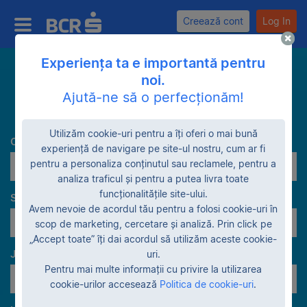
Creează cont
Log In
Experiența ta e importantă pentru
noi.
Caută
Ajută-ne să o perfecționăm!
Utilizăm cookie-uri pentru a îți oferi o mai bună
Categorie
experiență de navigare pe site-ul nostru, cum ar fi
pentru a personaliza conținutul sau reclamele, pentru a
Electrice
analiza traficul și pentru a putea livra toate
funcționalitățile site-ului.
Stadiu garanție
Avem nevoie de acordul tău pentru a folosi cookie-uri în
Lichidare patrimonială
scop de marketing, cercetare și analiză. Prin click pe
„Accept toate” îți dai acordul să utilizăm aceste cookie-
Judeţe
uri.
Pentru mai multe informații cu privire la utilizarea
Toate judeţele
cookie-urilor accesează
Politica de cookie-uri
.