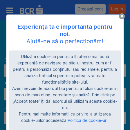
Creează cont
Log In
Experiența ta e importantă pentru
noi.
Caută
Ajută-ne să o perfecționăm!
Utilizăm cookie-uri pentru a îți oferi o mai bună
Categorie
experiență de navigare pe site-ul nostru, cum ar fi
pentru a personaliza conținutul sau reclamele, pentru a
Pensiuni
analiza traficul și pentru a putea livra toate
funcționalitățile site-ului.
Stadiu garanție
Avem nevoie de acordul tău pentru a folosi cookie-uri în
În proprietatea BCR
scop de marketing, cercetare și analiză. Prin click pe
„Accept toate” îți dai acordul să utilizăm aceste cookie-
Judeţe
uri.
Pentru mai multe informații cu privire la utilizarea
Toate judeţele
cookie-urilor accesează
Politica de cookie-uri
.