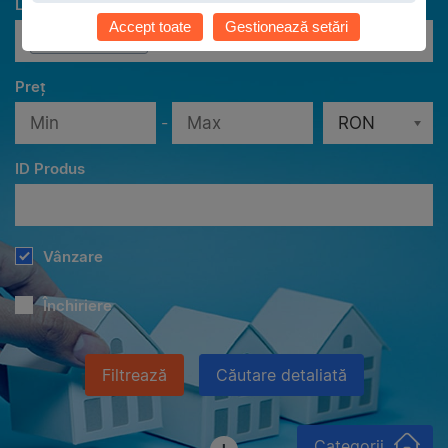
Localităţi
Accept toate
Gestionează setări
Toate localităţile
Preț
-
RON
ID Produs
Vânzare
Închiriere
Filtrează
Căutare detaliată
Categorii