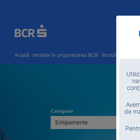
Acasă
Imobile în proprietatea BCR
Imobile în exec
Utili
na
conț
Avem 
Categorie
de ma
Echipamente
Pentr