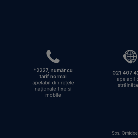
*2227, număr cu
021 407 4
tarif normal
apelabil 
apelabil din rețele
străinăta
naționale fixe și
mobile
Sos. Orhideel