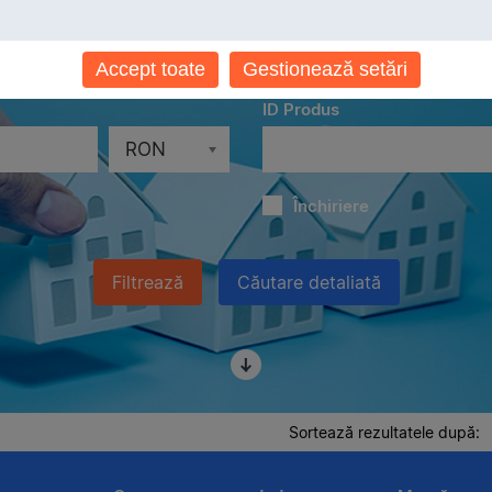
Localităţi
Toate localităţile
Accept toate
Gestionează setări
ID Produs
RON
Închiriere
Filtrează
Căutare detaliată
Sortează rezultatele după: