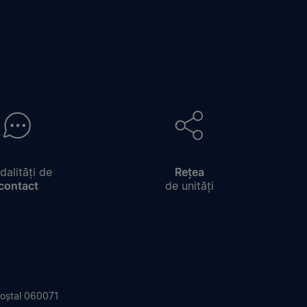
alități de
Rețea
contact
de unități
 Poștal 060071