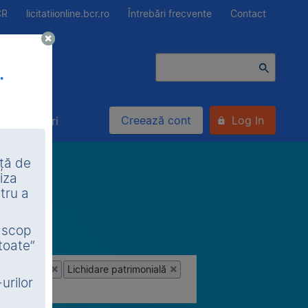
CR
licitatiionline.bcr.ro
Întrebări frecvente
Contact
.
Creează cont
Log In
Alte bunuri
nță de
iza
tru a
n scop
toate”
ietatea BCR
Lichidare patrimonială
urilor