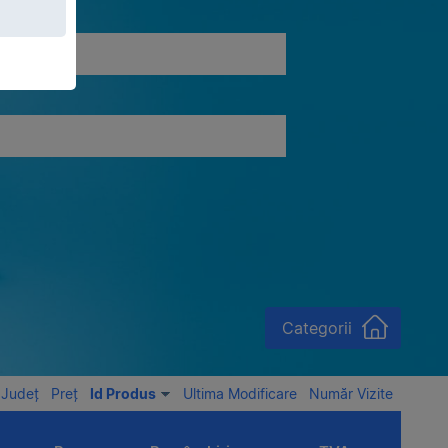
Categorii
Județ
Preț
Id Produs
Ultima Modificare
Număr Vizite