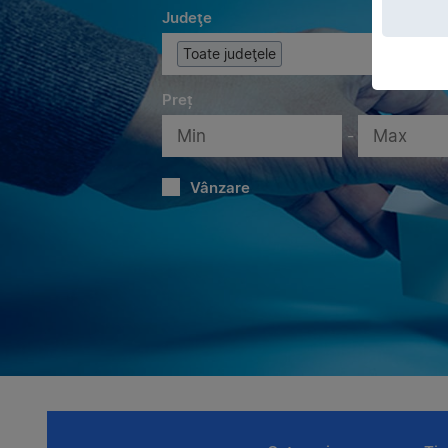
Judeţe
Toate judeţele
Preț
-
Vânzare