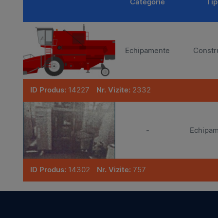
Categorie
Tip
Echipamente
Constru
ID Produs:
14227
Nr. Vizite:
2332
-
Echipa
ID Produs:
14302
Nr. Vizite:
757