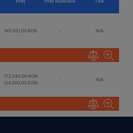
Preț
Preț închiriere
TVA
901.651,00 RON
-
N/A
172.040,00 RON
-
N/A
(34.000,00 EUR)