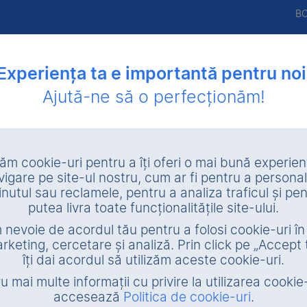
B
Experiența ta e importantă pentru noi
Ajută-ne să o perfecționăm!
utare
Lichidare patrimonială
Valorificare amiabilă garanţii
zăm cookie-uri pentru a îți oferi o mai bună experie
vigare pe site-ul nostru, cum ar fi pentru a personal
Caută
inutul sau reclamele, pentru a analiza traficul și pen
putea livra toate funcționalitățile site-ului.
nevoie de acordul tău pentru a folosi cookie-uri î
Stadiu garanție
rketing, cercetare și analiză. Prin click pe „Accept 
îți dai acordul să utilizăm aceste cookie-uri.
Executare silită
În propr
u mai multe informații cu privire la utilizarea cookie-
Vânzare voluntară
accesează
Politica de cookie-uri
.