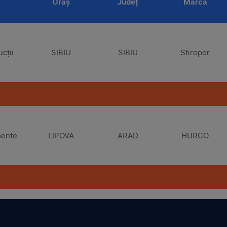
Oraș
Județ
Marcă
cții
SIBIU
SIBIU
Stiropor
mente
LIPOVA
ARAD
HURCO