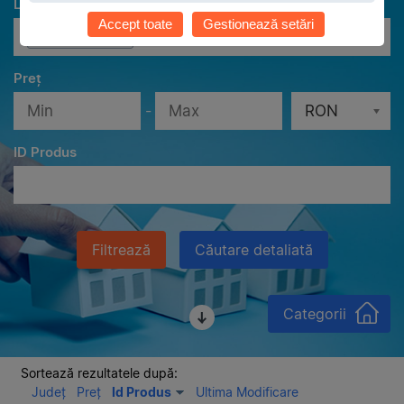
Localităţi
Accept toate
Gestionează setări
Toate localităţile
Preț
-
RON
ID Produs
Filtrează
Căutare detaliată
Categorii
Sortează rezultatele după:
Județ
Preț
Id Produs
Ultima Modificare