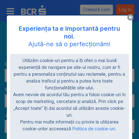
Creează cont
Log In
Experiența ta e importantă pentru
noi.
Caută
Ajută-ne să o perfecționăm!
Utilizăm cookie-uri pentru a îți oferi o mai bună
Categorie
experiență de navigare pe site-ul nostru, cum ar fi
pentru a personaliza conținutul sau reclamele, pentru a
Terenuri
analiza traficul și pentru a putea livra toate
funcționalitățile site-ului.
Stadiu garanție
Avem nevoie de acordul tău pentru a folosi cookie-uri în
Lichidare patrimonială
scop de marketing, cercetare și analiză. Prin click pe
„Accept toate” îți dai acordul să utilizăm aceste cookie-
Judeţe
uri.
Pentru mai multe informații cu privire la utilizarea
Toate judeţele
cookie-urilor accesează
Politica de cookie-uri
.