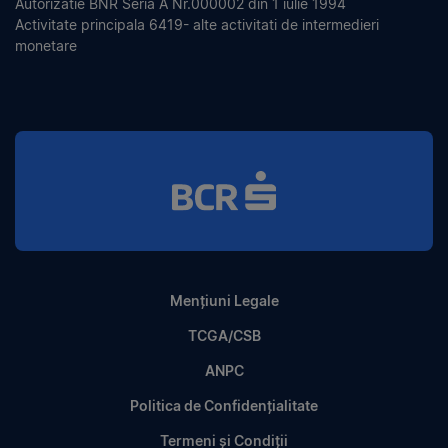
Autorizatie BNR Seria A Nr.000002 din 1 iulie 1994
Activitate principala 6419- alte activitati de intermedieri
monetare
Mențiuni Legale
TCGA/CSB
ANPC
Politica de Confidențialitate
Termeni și Condiții