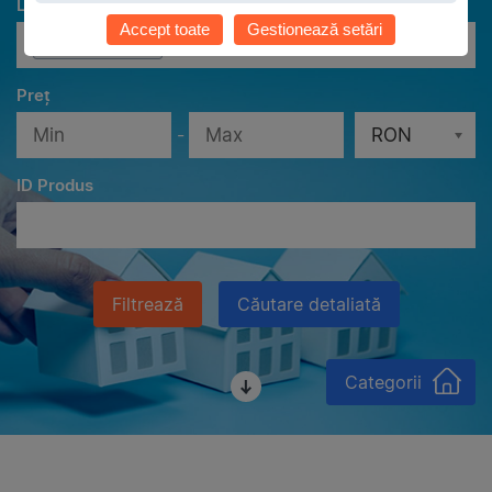
Localităţi
Accept toate
Gestionează setări
Toate localităţile
Preț
-
RON
ID Produs
Filtrează
Căutare detaliată
Categorii