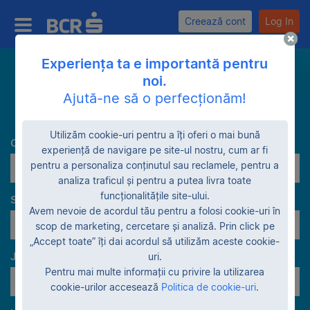
Creează cont
Log In
Experiența ta e importantă pentru
noi.
Caută
Ajută-ne să o perfecționăm!
Utilizăm cookie-uri pentru a îți oferi o mai bună
Categorie
experiență de navigare pe site-ul nostru, cum ar fi
pentru a personaliza conținutul sau reclamele, pentru a
Utilaje specifice creșterii suinelor
analiza traficul și pentru a putea livra toate
funcționalitățile site-ului.
Stadiu garanție
Avem nevoie de acordul tău pentru a folosi cookie-uri în
Lichidare patrimonială
scop de marketing, cercetare și analiză. Prin click pe
„Accept toate” îți dai acordul să utilizăm aceste cookie-
Judeţe
uri.
Pentru mai multe informații cu privire la utilizarea
Toate judeţele
cookie-urilor accesează
Politica de cookie-uri
.