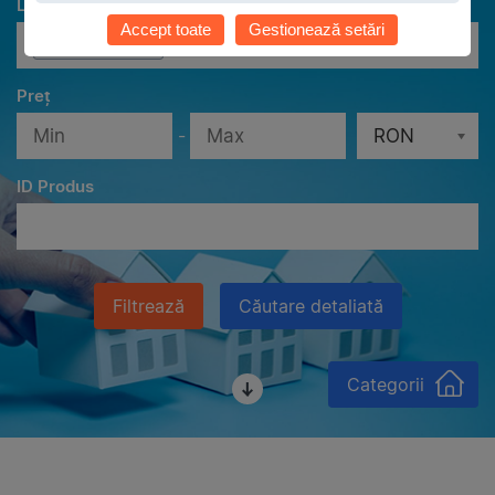
Localităţi
Accept toate
Gestionează setări
Toate localităţile
Preț
-
RON
ID Produs
Filtrează
Căutare detaliată
Categorii