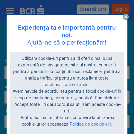
Creează cont
Log In
Experiența ta e importantă pentru
noi.
Caută
Ajută-ne să o perfecționăm!
Utilizăm cookie-uri pentru a îți oferi o mai bună
Categorie
experiență de navigare pe site-ul nostru, cum ar fi
pentru a personaliza conținutul sau reclamele, pentru a
Construcții
analiza traficul și pentru a putea livra toate
funcționalitățile site-ului.
Stadiu garanție
Avem nevoie de acordul tău pentru a folosi cookie-uri în
Vânzare voluntară
scop de marketing, cercetare și analiză. Prin click pe
„Accept toate” îți dai acordul să utilizăm aceste cookie-
Judeţe
uri.
Pentru mai multe informații cu privire la utilizarea
Toate judeţele
cookie-urilor accesează
Politica de cookie-uri
.