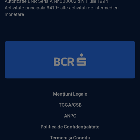
Autorizatie BNR Seria A Nr.000002 din 1 iulie 1994
Activitate principala 6419- alte activitati de intermedieri
monetare
Mențiuni Legale
TCGA/CSB
ANPC
Politica de Confidențialitate
Termeni și Condiții