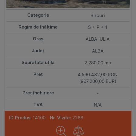
Birouri
S + P + 1
ALBA IULIA
ALBA
2.280,00 mp
4.590.432,00 RON
(907.200,00 EUR)
-
N/A
ID Produs:
14100
Nr. Vizite:
2288