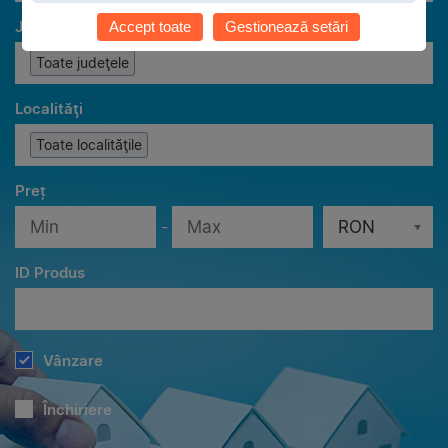
Judeţe
Accept toate
Gestionează setări
Toate judeţele
Localităţi
Toate localităţile
Preț
-
RON
ID Produs
Vânzare
Închiriere