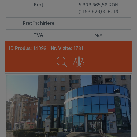
5.838.865,56 RON
(1.153.926,00 EUR)
-
N/A
ID Produs:
14099
Nr. Vizite:
1781