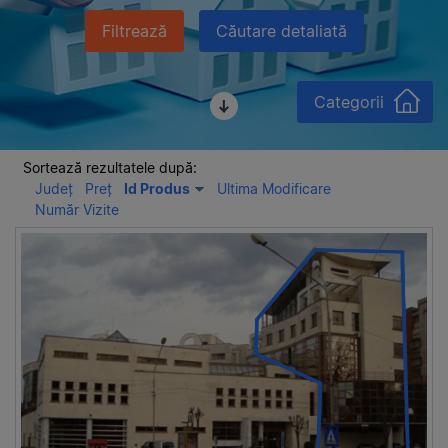
Filtrează
Căutare detaliată
Categorii
Sortează rezultatele după:
Județ
Preț
Id Produs
Ultima Modificare
Număr Vizite