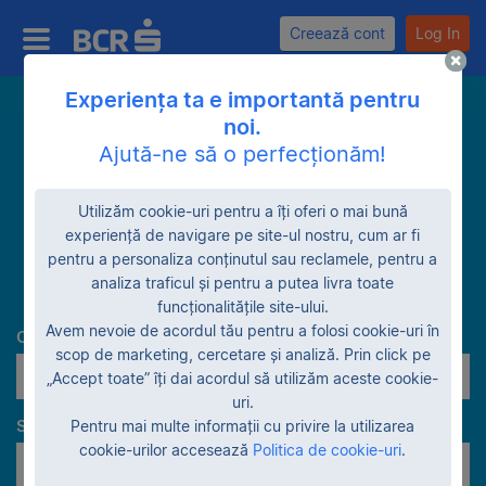
Creează cont
Log In
Experiența ta e importantă pentru
noi.
Vanzare Spatii de
Ajută-ne să o perfecționăm!
Birouri in
Utilizăm cookie-uri pentru a îți oferi o mai bună
experiență de navigare pe site-ul nostru, cum ar fi
Proprietatea BCR
pentru a personaliza conținutul sau reclamele, pentru a
analiza traficul și pentru a putea livra toate
funcționalitățile site-ului.
Avem nevoie de acordul tău pentru a folosi cookie-uri în
Categorie
scop de marketing, cercetare și analiză. Prin click pe
Birouri
„Accept toate” îți dai acordul să utilizăm aceste cookie-
uri.
Stadiu garanție
Pentru mai multe informații cu privire la utilizarea
cookie-urilor accesează
Politica de cookie-uri
.
În proprietatea BCR