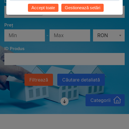
Localităţi
Accept toate
Gestionează setări
Toate localităţile
Preț
-
RON
ID Produs
Filtrează
Căutare detaliată
Categorii