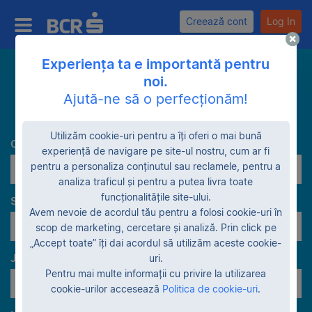
Creează cont
Log In
Experiența ta e importantă pentru
noi.
Caută
Ajută-ne să o perfecționăm!
Utilizăm cookie-uri pentru a îți oferi o mai bună
Categorie
experiență de navigare pe site-ul nostru, cum ar fi
pentru a personaliza conținutul sau reclamele, pentru a
Case de vacanță
analiza traficul și pentru a putea livra toate
funcționalitățile site-ului.
Stadiu garanție
Avem nevoie de acordul tău pentru a folosi cookie-uri în
Vânzare voluntară
scop de marketing, cercetare și analiză. Prin click pe
„Accept toate” îți dai acordul să utilizăm aceste cookie-
Judeţe
uri.
Pentru mai multe informații cu privire la utilizarea
Toate judeţele
cookie-urilor accesează
Politica de cookie-uri
.