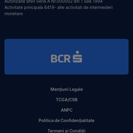
Autorizatie BNR Seria A Nr.000002 din 1 iulie 1994
Activitate principala 6419- alte activitati de intermedieri
monetare
Mențiuni Legale
TCGA/CSB
ANPC
Politica de Confidențialitate
Termeni și Condiții