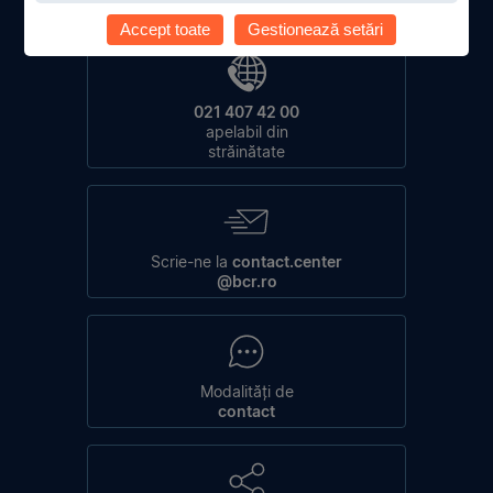
apelabil din rețele naționale fixe și mobile
Accept toate
Gestionează setări
021 407 42 00
apelabil din
străinătate
Scrie-ne la
contact.center
@bcr.ro
Modalități de
contact