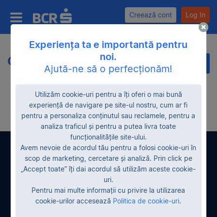
Creează cont
Log In
Experiența ta e importantă pentru
noi.
Oferte noi
Categorii
Ajută-ne să o perfecționăm!
Utilizăm cookie-uri pentru a îți oferi o mai bună
experiență de navigare pe site-ul nostru, cum ar fi
pentru a personaliza conținutul sau reclamele, pentru a
analiza traficul și pentru a putea livra toate
funcționalitățile site-ului.
Avem nevoie de acordul tău pentru a folosi cookie-uri în
Contactează-ne
scop de marketing, cercetare și analiză. Prin click pe
„Accept toate” îți dai acordul să utilizăm aceste cookie-
uri.
Pentru mai multe informații cu privire la utilizarea
cookie-urilor accesează
Politica de cookie-uri
.
*2227, număr cu tarif normal