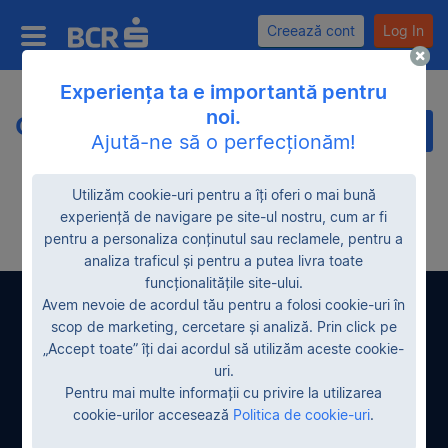
Creează cont
Log In
Experiența ta e importantă pentru
noi.
Oferte noi
Categorii
Ajută-ne să o perfecționăm!
Utilizăm cookie-uri pentru a îți oferi o mai bună
experiență de navigare pe site-ul nostru, cum ar fi
pentru a personaliza conținutul sau reclamele, pentru a
analiza traficul și pentru a putea livra toate
funcționalitățile site-ului.
Avem nevoie de acordul tău pentru a folosi cookie-uri în
Contactează-ne
scop de marketing, cercetare și analiză. Prin click pe
„Accept toate” îți dai acordul să utilizăm aceste cookie-
uri.
Pentru mai multe informații cu privire la utilizarea
cookie-urilor accesează
Politica de cookie-uri
.
*2227, număr cu tarif normal