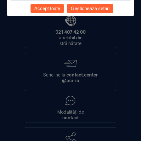
apelabil din rețele naționale fixe și mobile
Accept toate
Gestionează setări
021 407 42 00
apelabil din
străinătate
Scrie-ne la
contact.center
@bcr.ro
Modalități de
contact