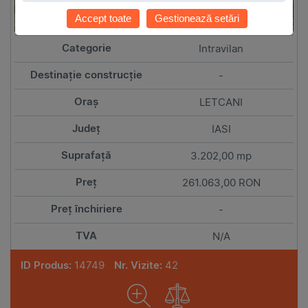
Accept toate
Gestionează setări
Intravilan
-
LETCANI
IASI
3.202,00 mp
261.063,00 RON
-
N/A
ID Produs:
14749
Nr. Vizite:
42