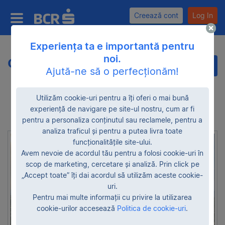
Creează cont
Log In
Experiența ta e importantă pentru
noi.
Oferte noi
Categorii
Ajută-ne să o perfecționăm!
Sortează rezultatele după:
Utilizăm cookie-uri pentru a îți oferi o mai bună
Județ
Preț
Id Produs
experiență de navigare pe site-ul nostru, cum ar fi
Ultima Modificare
Număr Vizite
pentru a personaliza conținutul sau reclamele, pentru a
analiza traficul și pentru a putea livra toate
funcționalitățile site-ului.
Avem nevoie de acordul tău pentru a folosi cookie-uri în
scop de marketing, cercetare și analiză. Prin click pe
„Accept toate” îți dai acordul să utilizăm aceste cookie-
uri.
Pentru mai multe informații cu privire la utilizarea
cookie-urilor accesează
Politica de cookie-uri
.