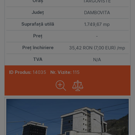
TARGOVISTE
DAMBOVITA
1.749,67 mp
-
35,42 RON (7,00 EUR) /mp
N/A
ID Produs:
14035
Nr. Vizite:
115