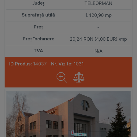
TELEORMAN
1.420,90 mp
-
20,24 RON (4,00 EUR) /mp
N/A
ID Produs:
14037
Nr. Vizite:
1031