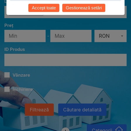
Localităţi
Accept toate
Gestionează setări
Toate localităţile
Preț
-
RON
ID Produs
Vânzare
Închiriere
Filtrează
Căutare detaliată
Categorii