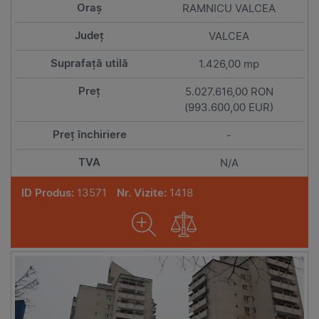
RAMNICU VALCEA
VALCEA
1.426,00 mp
5.027.616,00 RON
(993.600,00 EUR)
-
N/A
ID Produs:
13571
Nr. Vizite:
1418