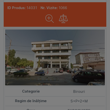
ID Produs:
14031
Nr. Vizite:
1066
Birouri
S+P+2+M