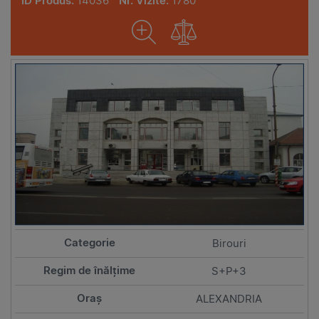
ID Produs:
14036
Nr. Vizite:
1780
Birouri
S+P+3
ALEXANDRIA