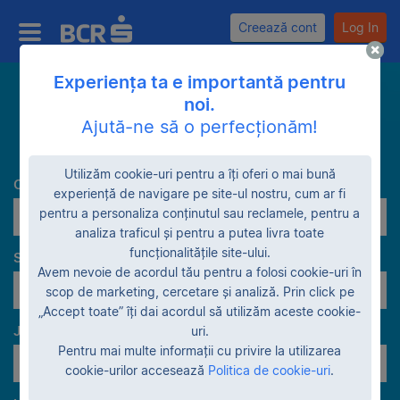
Creează cont
Log In
Experiența ta e importantă pentru
noi.
Caută
Ajută-ne să o perfecționăm!
Utilizăm cookie-uri pentru a îți oferi o mai bună
Categorie
experiență de navigare pe site-ul nostru, cum ar fi
pentru a personaliza conținutul sau reclamele, pentru a
Birouri
analiza traficul și pentru a putea livra toate
funcționalitățile site-ului.
Stadiu garanție
Avem nevoie de acordul tău pentru a folosi cookie-uri în
scop de marketing, cercetare și analiză. Prin click pe
„Accept toate” îți dai acordul să utilizăm aceste cookie-
Judeţe
uri.
Pentru mai multe informații cu privire la utilizarea
Toate judeţele
cookie-urilor accesează
Politica de cookie-uri
.