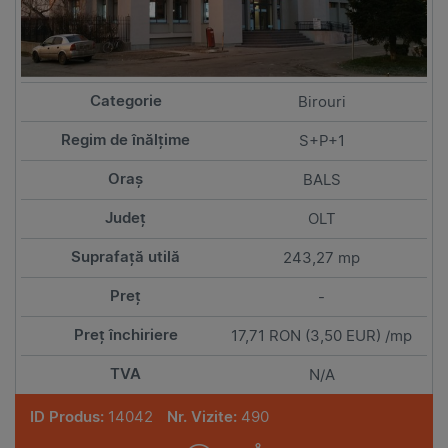
Birouri
S+P+1
BALS
OLT
243,27 mp
-
17,71 RON (3,50 EUR) /mp
N/A
ID Produs:
14042
Nr. Vizite:
490