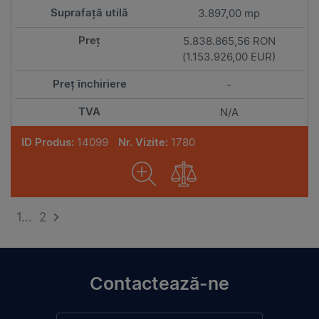
3.897,00 mp
5.838.865,56 RON
(1.153.926,00 EUR)
-
N/A
ID Produs:
14099
Nr. Vizite:
1780
1...
2
Contactează-ne