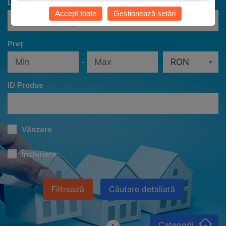
Localităţi
Accept toate
Gestionează setări
Toate localităţile
Preț
-
RON
ID Produs
Vânzare
Închiriere
Filtrează
Căutare detaliată
Categorii