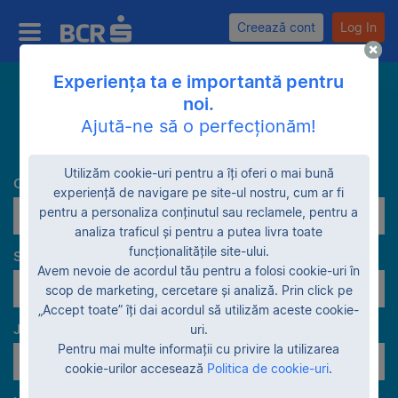
Creează cont
Log In
Experiența ta e importantă pentru
noi.
Caută
Ajută-ne să o perfecționăm!
Utilizăm cookie-uri pentru a îți oferi o mai bună
Categorie
experiență de navigare pe site-ul nostru, cum ar fi
pentru a personaliza conținutul sau reclamele, pentru a
Utilitare
analiza traficul și pentru a putea livra toate
funcționalitățile site-ului.
Stadiu garanție
Avem nevoie de acordul tău pentru a folosi cookie-uri în
scop de marketing, cercetare și analiză. Prin click pe
„Accept toate” îți dai acordul să utilizăm aceste cookie-
Judeţe
uri.
Pentru mai multe informații cu privire la utilizarea
Toate judeţele
cookie-urilor accesează
Politica de cookie-uri
.