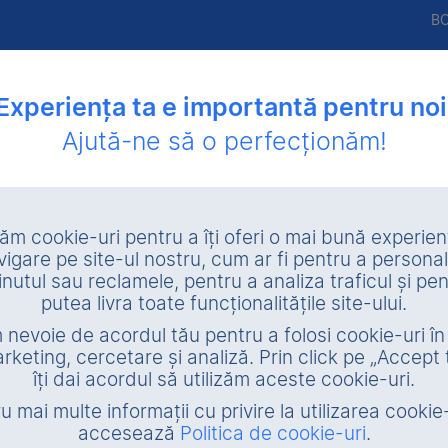
B
Experiența ta e importantă pentru noi
Ajută-ne să o perfecționăm!
utare
Lichidare patrimonială
Valorificare amiabilă garanţii
zăm cookie-uri pentru a îți oferi o mai bună experie
vigare pe site-ul nostru, cum ar fi pentru a personal
Caută
inutul sau reclamele, pentru a analiza traficul și pen
putea livra toate funcționalitățile site-ului.
nevoie de acordul tău pentru a folosi cookie-uri î
Stadiu garanție
rketing, cercetare și analiză. Prin click pe „Accept 
îți dai acordul să utilizăm aceste cookie-uri.
Executare silită
În propr
u mai multe informații cu privire la utilizarea cookie-
Vânzare voluntară
accesează
Politica de cookie-uri
.