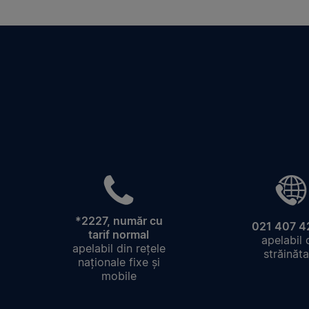
*2227, număr cu
021 407 4
tarif normal
apelabil 
apelabil din rețele
străinăta
naționale fixe și
mobile