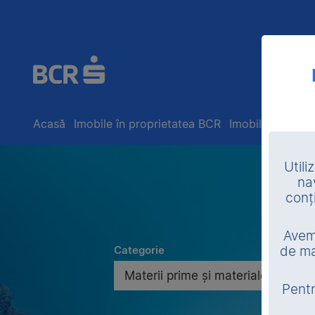
Acasă
Imobile în proprietatea BCR
Imobile în exec
Utili
na
conț
Avem 
Categorie
de ma
Materii prime și materiale
Pentr