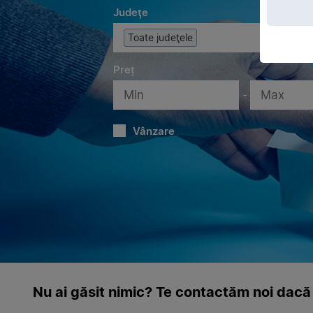
Judeţe
Toate judeţele
Preț
-
Vânzare
Nu ai găsit nimic? Te contactăm noi dacă 