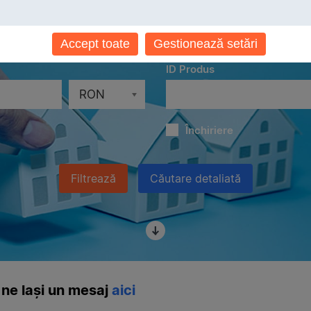
Localităţi
Toate localităţile
Accept toate
Gestionează setări
ID Produs
RON
Închiriere
Filtrează
Căutare detaliată
ne lași un mesaj
aici