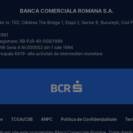
BANCA COMERCIALA ROMANA S.A.
or nr. 15D, Clădirea The Bridge 1, Etajul 2, Sector 6, București, Cod
1991
registrare: RB-PJR-40-008/1999
BNR Seria A Nr.000002 din 1 iulie 1994
incipala 6419- alte activitati de intermedieri monetare
le
TCGA/CSB
ANPC
Politica de Confidențialitate
Term
cest site este proprietatea Băncii Comerciale Române. Toate dreptur