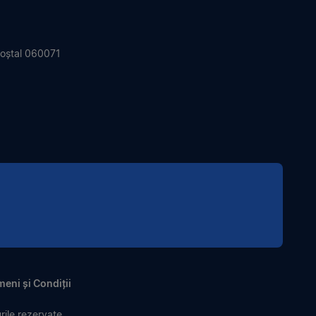
 Poștal 060071
eni și Condiții
ile rezervate.