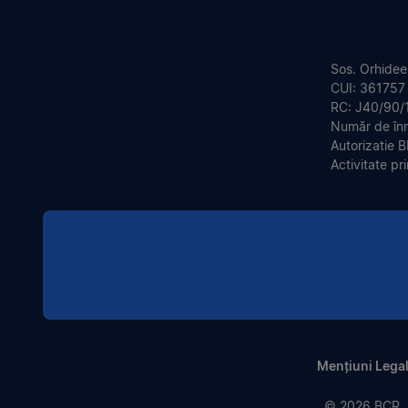
Sos. Orhideel
CUI: 361757
RC: J40/90/
Număr de în
Autorizatie 
Activitate pr
Mențiuni Lega
© 2026 BCR. A