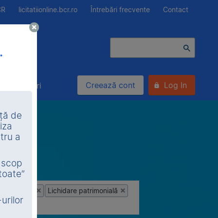
CR
licitatiionline.bcr.ro
Întrebări frecvente
Contact
.
Creează cont
Log In
Alte bunuri
nță de
iza
tru a
n scop
toate”
ietatea BCR
Lichidare patrimonială
urilor