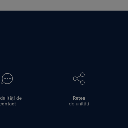
alități de
Rețea
contact
de unități