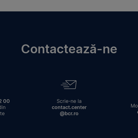
Contactează-ne
2 00
Scrie-ne la
Mod
din
contact.center
te
@bcr.ro