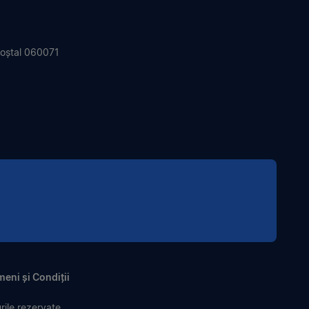
 Poștal 060071
eni și Condiții
ile rezervate.