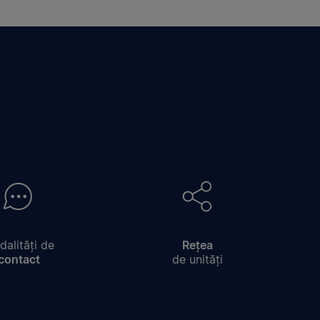
alități de
Rețea
contact
de unități