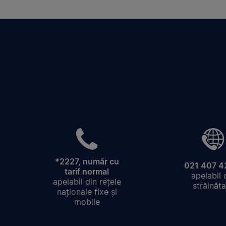
*2227, număr cu
021 407 4
tarif normal
apelabil 
apelabil din rețele
străinăta
naționale fixe și
mobile