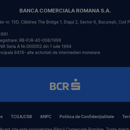
BANCA COMERCIALA ROMANA S.A.
or nr. 15D, Clădirea The Bridge 1, Etajul 2, Sector 6, București, Cod
1991
registrare: RB-PJR-40-008/1999
BNR Seria A Nr.000002 din 1 iulie 1994
incipala 6419- alte activitati de intermedieri monetare
le
TCGA/CSB
ANPC
Politica de Confidențialitate
Term
cest site este proprietatea Băncii Comerciale Române. Toate dreptur