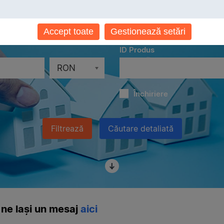
Localităţi
Toate localităţile
Accept toate
Gestionează setări
ID Produs
RON
Închiriere
Filtrează
Căutare detaliată
ne lași un mesaj
aici