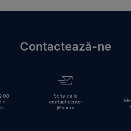
Contactează-ne
2 00
Scrie-ne la
Mod
din
contact.center
te
@bcr.ro