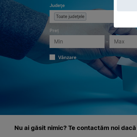
Judeţe
Toate judeţele
Preț
-
Vânzare
Nu ai găsit nimic? Te contactăm noi dacă 