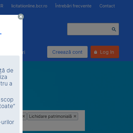
CR
licitatiionline.bcr.ro
Întrebări frecvente
Contact
.
Creează cont
Log In
Alte bunuri
nță de
iza
tru a
n scop
toate”
ietatea BCR
Lichidare patrimonială
urilor