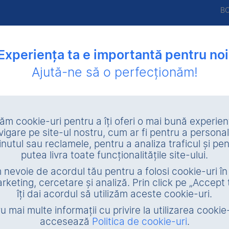
B
Experiența ta e importantă pentru noi
Ajută-ne să o perfecționăm!
utare
Lichidare patrimonială
Valorificare amiabilă garanţii
zăm cookie-uri pentru a îți oferi o mai bună experie
vigare pe site-ul nostru, cum ar fi pentru a personal
Caută
inutul sau reclamele, pentru a analiza traficul și pen
putea livra toate funcționalitățile site-ului.
nevoie de acordul tău pentru a folosi cookie-uri î
Stadiu garanție
rketing, cercetare și analiză. Prin click pe „Accept 
îți dai acordul să utilizăm aceste cookie-uri.
Executare silită
În propr
u mai multe informații cu privire la utilizarea cookie-
Vânzare voluntară
accesează
Politica de cookie-uri
.