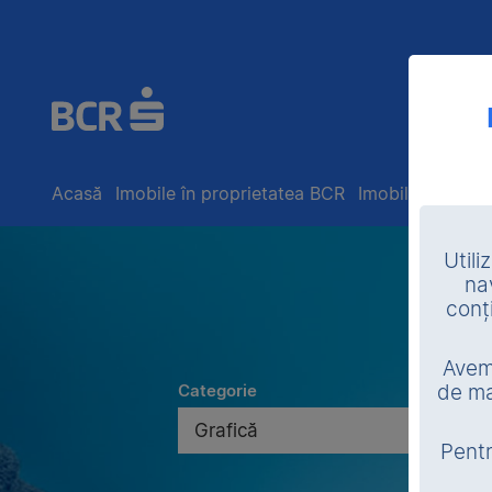
Acasă
Imobile în proprietatea BCR
Imobile în exec
Utili
na
conț
Avem 
Categorie
de ma
Grafică
Pentr