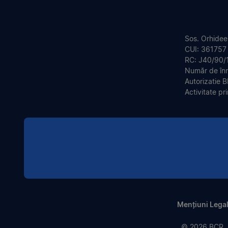
Sos. Orhideel
CUI: 361757
RC: J40/90/
Număr de în
Autorizatie 
Activitate pr
Mențiuni Lega
© 2026 BCR. A