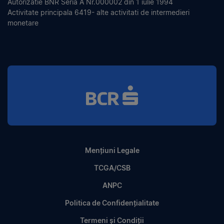
Autorizatie BNR Seria A Nr.000002 din 1 iulie 1994
Activitate principala 6419- alte activitati de intermedieri
monetare
Mențiuni Legale
TCGA/CSB
ANPC
Politica de Confidențialitate
Termeni și Condiții