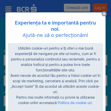
Creează cont
Log In
Experiența ta e importantă pentru
noi.
Caută
Ajută-ne să o perfecționăm!
Utilizăm cookie-uri pentru a îți oferi o mai bună
Categorie
experiență de navigare pe site-ul nostru, cum ar fi
pentru a personaliza conținutul sau reclamele, pentru a
Prelucrare lemn
analiza traficul și pentru a putea livra toate
funcționalitățile site-ului.
Stadiu garanție
Avem nevoie de acordul tău pentru a folosi cookie-uri în
Lichidare patrimonială
scop de marketing, cercetare și analiză. Prin click pe
„Accept toate” îți dai acordul să utilizăm aceste cookie-
Judeţe
uri.
Pentru mai multe informații cu privire la utilizarea
Toate judeţele
cookie-urilor accesează
Politica de cookie-uri
.