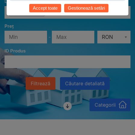
Localităţi
Accept toate
Gestionează setări
Toate localităţile
Preț
-
RON
ID Produs
Filtrează
Căutare detaliată
Categorii