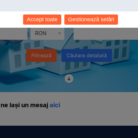
Toate localităţile
Accept toate
Gestionează setări
ID Produs
RON
Filtrează
Căutare detaliată
ne lași un mesaj
aici