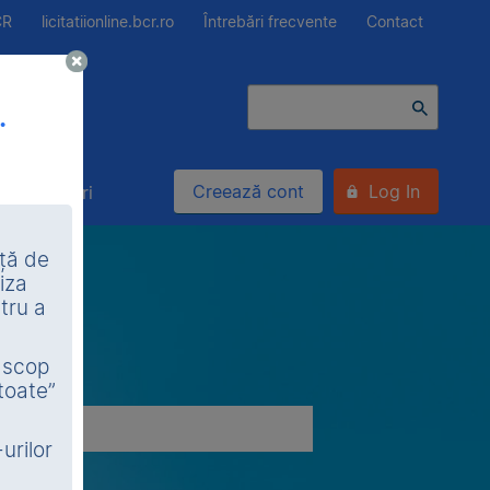
CR
licitatiionline.bcr.ro
Întrebări frecvente
Contact
.
Creează cont
Log In
Alte bunuri
nță de
iza
tru a
n scop
toate”
urilor