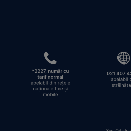
*2227, număr cu
021 407 4
tarif normal
apelabil 
apelabil din rețele
străinăta
naționale fixe și
mobile
Sos. Orhideel