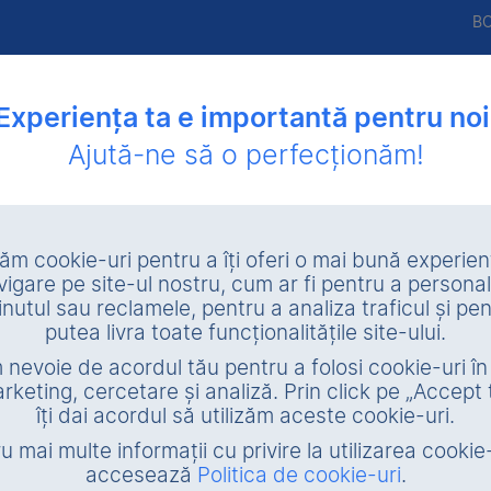
B
Experiența ta e importantă pentru noi
Ajută-ne să o perfecționăm!
utare
Lichidare patrimonială
Valorificare amiabilă garanţii
zăm cookie-uri pentru a îți oferi o mai bună experie
vigare pe site-ul nostru, cum ar fi pentru a personal
Caută
inutul sau reclamele, pentru a analiza traficul și pen
putea livra toate funcționalitățile site-ului.
nevoie de acordul tău pentru a folosi cookie-uri î
Stadiu garanție
rketing, cercetare și analiză. Prin click pe „Accept 
îți dai acordul să utilizăm aceste cookie-uri.
Lichidare patrimonială
u mai multe informații cu privire la utilizarea cookie-
accesează
Politica de cookie-uri
.
Localităţi