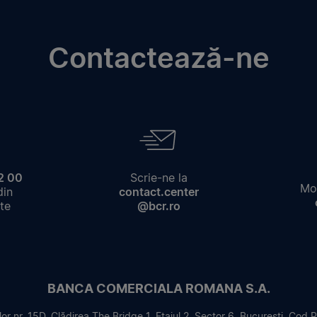
Contactează-ne
2 00
Scrie-ne la
Mod
din
contact.center
te
@bcr.ro
BANCA COMERCIALA ROMANA S.A.
or nr. 15D, Clădirea The Bridge 1, Etajul 2, Sector 6, București, Cod