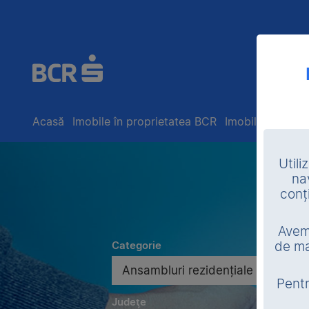
Acasă
Imobile în proprietatea BCR
Imobile în exec
Utili
na
conț
Avem 
Categorie
de ma
Ansambluri rezidențiale
Pentr
Judeţe