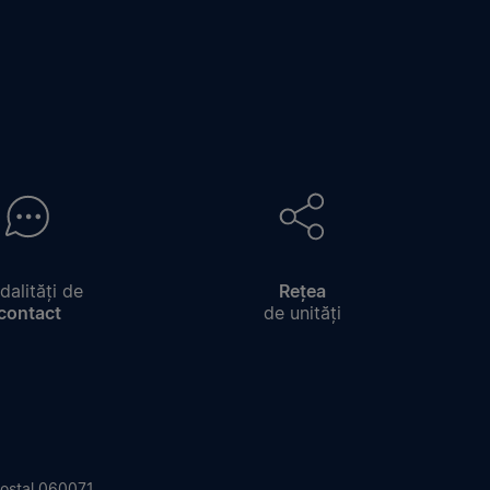
alități de
Rețea
contact
de unități
 Poștal 060071